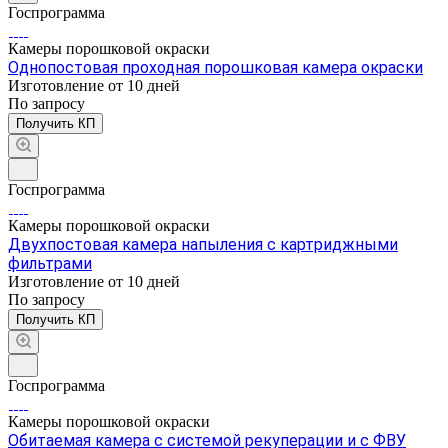
Госпрограмма
Камеры порошковой окраски
Однопостовая проходная порошковая камера окраски
Изготовление от 10 дней
По зап
р
осу
Получить КП
Госпрограмма
Камеры порошковой окраски
Двухпостовая камера напыления с картриджными
фильтрами
Изготовление от 10 дней
По зап
р
осу
Получить КП
Госпрограмма
Камеры порошковой окраски
Обитаемая камера с системой рекуперации и с ФВУ