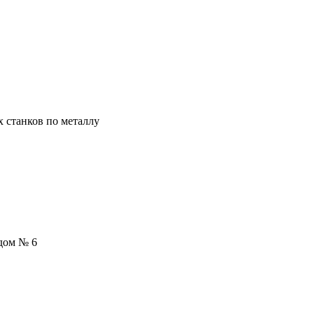
х станков по металлу
 дом № 6