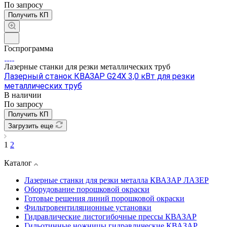
По зап
р
осу
Получить КП
Госпрограмма
Лазерные станки для резки металлических труб
Лазерный станок КВАЗАР G24X 3,0 кВт для резки
металлических труб
В наличии
По зап
р
осу
Получить КП
Загрузить еще
1
2
Каталог
Лазерные станки для резки металла КВАЗАР ЛАЗЕР
Оборудование порошковой окраски
Готовые решения линий порошковой окраски
Фильтровентиляционные установки
Гидравлические листогибочные прессы КВАЗАР
Гильотинные ножницы гидравлические КВАЗАР